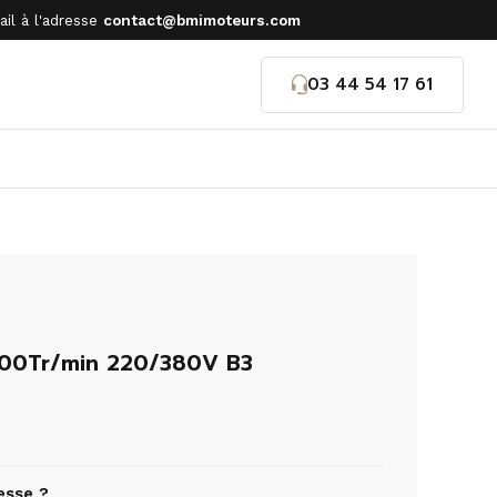
il à l'adresse
contact@bmimoteurs.com
03 44 54 17 61
500Tr/min 220/380V B3
esse ?