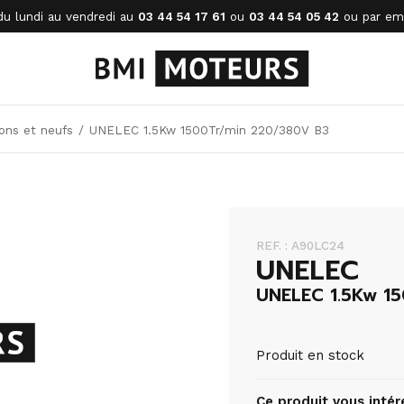
du lundi au vendredi au
03 44 54 17 61
ou
03 44 54 05 42
ou par ema
ons et neufs
/
UNELEC 1.5Kw 1500Tr/min 220/380V B3
REF. : A90LC24
UNELEC
UNELEC 1.5Kw 1
Produit en stock
Ce produit vous intér