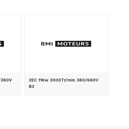
/380V
2EC 11Kw 3000Tr/min 380/660V
MOTEU
B3
380/6