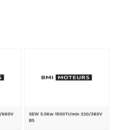
0/660V
SEW 5.5Kw 1500Tr/min 220/380V
WEG 1
B5
B3