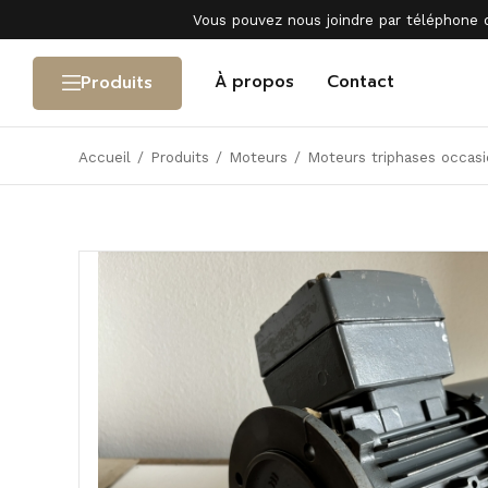
Vous pouvez nous joindre par téléphone 
À propos
Contact
Produits
Accueil
/
Produits
/
Moteurs
/
Moteurs triphases occasi