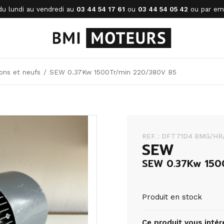
du lundi au vendredi au
03 44 54 17 61
ou
03 44 54 05 42
ou par ema
ons et neufs
/
SEW 0.37Kw 1500Tr/min 220/380V B5
REF. : DFT71D4 BMG/HR
SEW
SEW 0.37Kw 150
Produit en stock
Ce produit vous intér