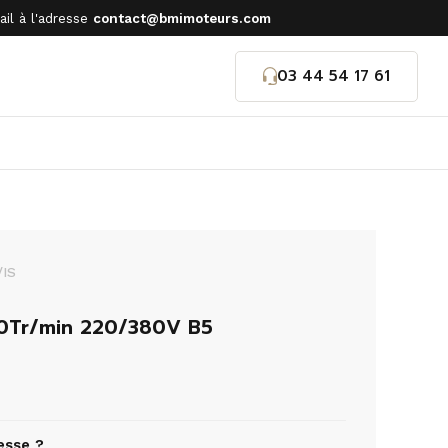
il à l'adresse
contact@bmimoteurs.com
03 44 54 17 61
/IS
0Tr/min 220/380V B5
esse ?